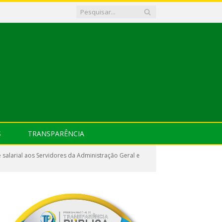
S
TRANSPARÊNCIA
e salarial aos Servidores da Administração Geral e