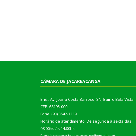
CÂMARA DE JACAREACANGA
End.: Av. Joana Costa Barroso, SN, Bairro Bela Vista
CEP: 68195-000
Fone: (93) 3542-1119
Horário de atendimento: De segunda à sexta das
08:00hs às 14:00hs
E-mail: camara.jacareacanga@gmail.com