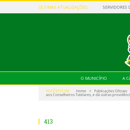
ÚLTIMAS ATUALIZAÇÕES:
O MUNICÍPIO
A 
»
VOCÊ ESTÁ EM:
Home
Publicações Oficiais
aos Conselheiros Tutelares, e dá outras providênci
413