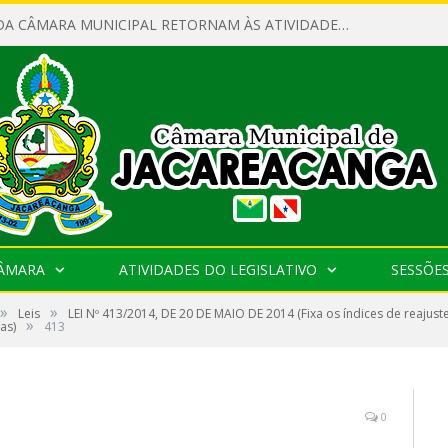
SERVIDORES DA CÂMARA MUNICIPAL RETORNAM ÀS ATIVIDADES APÓS O RECESSO PARLAMENTAR
CÂMARA
ATIVIDADES DO LEGISLATIVO
SESSÕE
»
»
Leis
LEI Nº 413/2014, DE 20 DE MAIO DE 2014 (Fixa os índices de reajust
»
as)
413
0