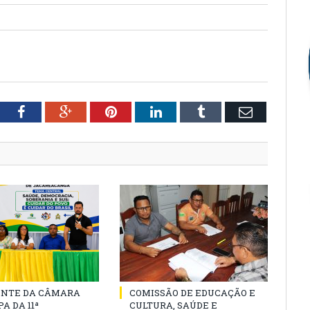
tter
Facebook
Google+
Pinterest
LinkedIn
Tumblr
Email
ENTE DA CÂMARA
COMISSÃO DE EDUCAÇÃO E
A DA 11ª
CULTURA, SAÚDE E