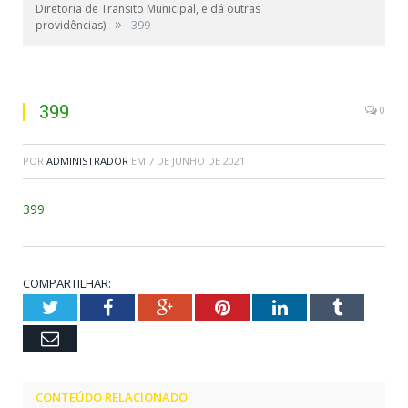
Diretoria de Transito Municipal, e dá outras
»
providências)
399
399
0
POR
ADMINISTRADOR
EM
7 DE JUNHO DE 2021
399
COMPARTILHAR:
Twitter
Facebook
Google+
Pinterest
LinkedIn
Tumblr
Email
CONTEÚDO RELACIONADO