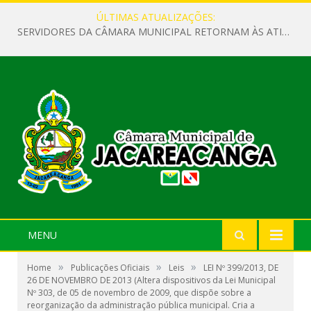
ÚLTIMAS ATUALIZAÇÕES:
SERVIDORES DA CÂMARA MUNICIPAL RETORNAM ÀS ATIVIDADES APÓS O RECESSO PARLAMENTAR
MENU
»
»
»
Home
Publicações Oficiais
Leis
LEI Nº 399/2013, DE
26 DE NOVEMBRO DE 2013 (Altera dispositivos da Lei Municipal
Nº 303, de 05 de novembro de 2009, que dispõe sobre a
reorganização da administração pública municipal. Cria a