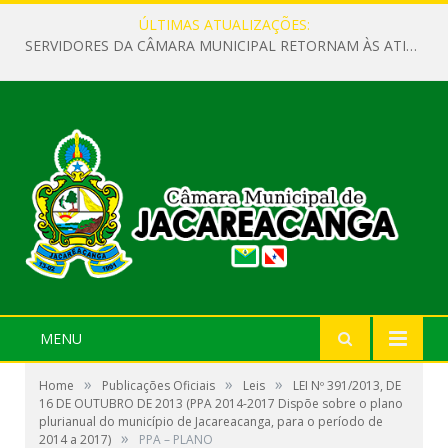
ÚLTIMAS ATUALIZAÇÕES:
SERVIDORES DA CÂMARA MUNICIPAL RETORNAM ÀS ATIVIDADES APÓS O RECESSO PARLAMENTAR
MENU
»
»
»
Home
Publicações Oficiais
Leis
LEI Nº 391/2013, DE
16 DE OUTUBRO DE 2013 (PPA 2014-2017 Dispõe sobre o plano
plurianual do município de Jacareacanga, para o período de
»
2014 a 2017)
PPA – PLANO