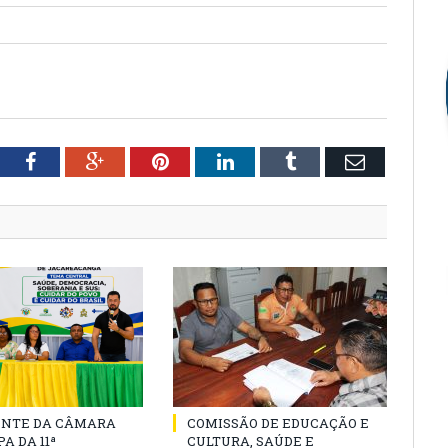
tter
Facebook
Google+
Pinterest
LinkedIn
Tumblr
Email
ENTE DA CÂMARA
COMISSÃO DE EDUCAÇÃO E
A DA 11ª
CULTURA, SAÚDE E