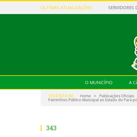
ÚLTIMAS ATUALIZAÇÕES:
O MUNICÍPIO
A 
»
VOCÊ ESTÁ EM:
Home
Publicações Oficiais
Patrimônio Público Municipal ao Estado do Pará po
343