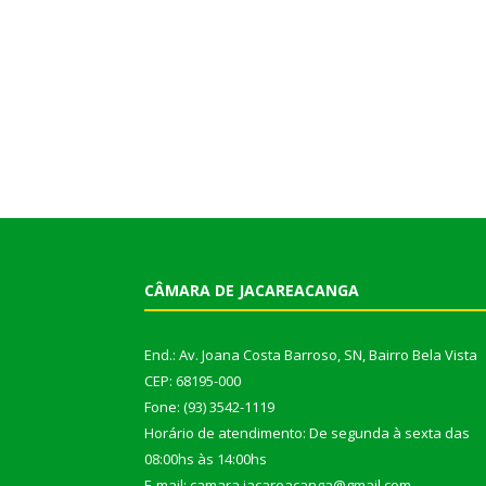
CÂMARA DE JACAREACANGA
End.: Av. Joana Costa Barroso, SN, Bairro Bela Vista
CEP: 68195-000
Fone: (93) 3542-1119
Horário de atendimento: De segunda à sexta das
08:00hs às 14:00hs
E-mail: camara.jacareacanga@gmail.com