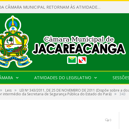
SERVIDORES DA CÂMARA MUNICIPAL RETORNAM ÀS ATIVIDADES APÓS O RECESSO PARLAMENTAR
CÂMARA
ATIVIDADES DO LEGISLATIVO
SESSÕE
»
»
Leis
LEI Nº 343/2011, DE 25 DE NOVEMBRO DE 2011 (Dispõe sobre a do
»
r intermédio da Secretaria de Segurança Pública do Estado do Pará)
343
0