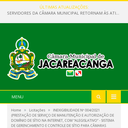
ÚLTIMAS ATUALIZAÇÕES:
SERVIDORES DA CÂMARA MUNICIPAL RETORNAM ÀS ATIVIDADES APÓS O RECESSO PARLAMENTAR
MENU
»
»
Home
Licitações
INEXIGIBILIDADE Nº 004/2021
(PRESTAÇÃO DE SERVIÇO DE MANUTENÇÃO E AUTORIZAÇÃO DE
DOMÍNIO DE SÍTIO NA INTERNET, COM “ALEGISLATIVO” - SISTEMA
DE GERENCIAMENTO E CONTROLE DE SÍTIO PARA CÂMARAS