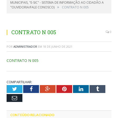
MUNICIPAIS, "E-SIC" - SISTEMA DE INFORMAÇÃO AO CIDADÃO A
»
"OUVIDORIA/FALE CONOSCO)
CONTRATO N 005
CONTRATO N 005
0
POR
ADMINISTRADOR
EM
18 DE JUNHO DE 2021
CONTRATO N 005
COMPARTILHAR:
Twitter
Facebook
Google+
Pinterest
LinkedIn
Tumblr
Email
CONTEÚDO RELACIONADO