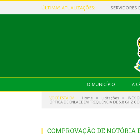
ÚLTIMAS ATUALIZAÇÕES:
O MUNICÍPIO
A 
»
»
VOCÊ ESTÁ EM:
Home
Licitações
INEXIG
ÓPTICA DE ENLACE EM FREQUÊNCIA DE 5.8 GHZ 
COMPROVAÇÃO DE NOTÓRIA ES