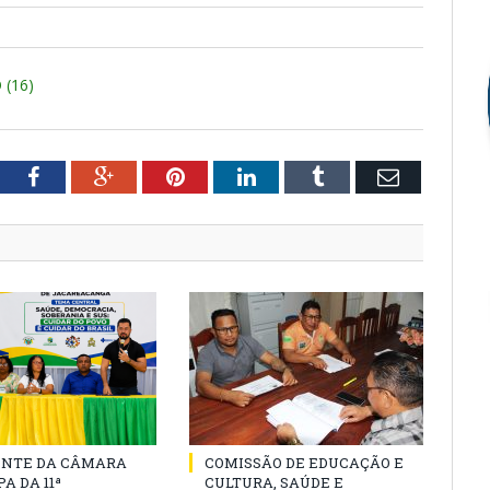
(16)
tter
Facebook
Google+
Pinterest
LinkedIn
Tumblr
Email
ENTE DA CÂMARA
COMISSÃO DE EDUCAÇÃO E
A DA 11ª
CULTURA, SAÚDE E