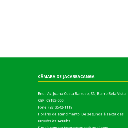
CÂMARA DE JACAREACANGA
End.: Av. Joana Costa Barroso, SN, Bairro Bela Vista
CEP: 68195-000
Fone: (93) 3542-1119
Horário de atendimento: De segunda à sexta das
08:00hs às 14:00hs
E-mail: camara.jacareacanga@gmail.com