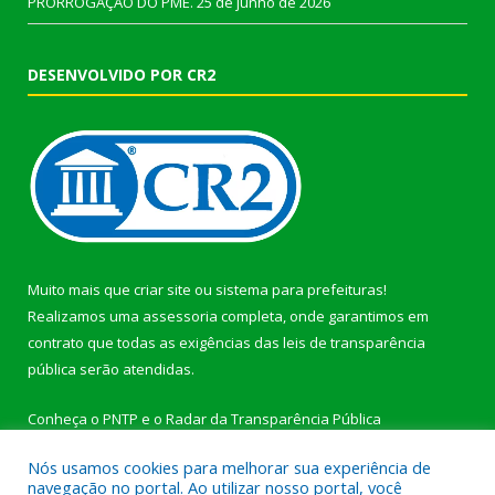
PRORROGAÇÃO DO PME.
25 de junho de 2026
DESENVOLVIDO POR CR2
Muito mais que
criar site
ou
sistema para prefeituras
!
Realizamos uma
assessoria
completa, onde garantimos em
contrato que todas as exigências das
leis de transparência
pública
serão atendidas.
Conheça o
PNTP
e o
Radar da Transparência Pública
Nós usamos cookies para melhorar sua experiência de
navegação no portal. Ao utilizar nosso portal, você