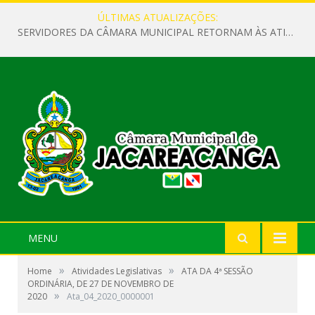
ÚLTIMAS ATUALIZAÇÕES:
SERVIDORES DA CÂMARA MUNICIPAL RETORNAM ÀS ATIVIDADES APÓS O RECESSO PARLAMENTAR
MENU
»
»
Home
Atividades Legislativas
ATA DA 4ª SESSÃO
ORDINÁRIA, DE 27 DE NOVEMBRO DE
»
2020
Ata_04_2020_0000001