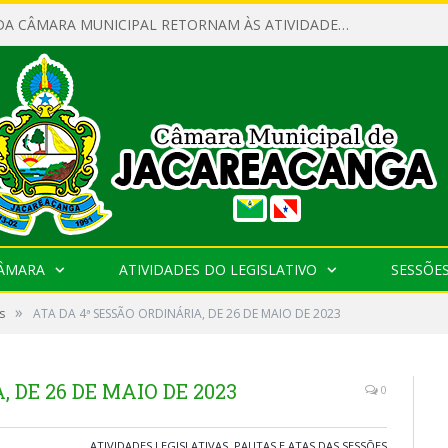
SERVIDORES DA CÂMARA MUNICIPAL RETORNAM ÀS ATIVIDADES APÓS O RECESSO PARLAMENTAR
CÂMARA
ATIVIDADES DO LEGISLATIVO
SESSÕE
»
s
ATA DA 4ª SESSÃO ORDINÁRIA, DE 26 DE MAIO DE 2023
 DE 26 DE MAIO DE 2023
0
ATIVIDADES LEGISLATIVAS
,
PAUTAS E ATAS DAS SESSÕES