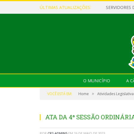
ÚLTIMAS ATUALIZAÇÕES:
O MUNICÍPIO
A 
»
VOCÊ ESTÁ EM:
Home
Atividades Legislativa
ATA DA 4ª SESSÃO ORDINÁRIA,
POR
CR2-ADMIN5
EM
26 DE MAIO DE 2023