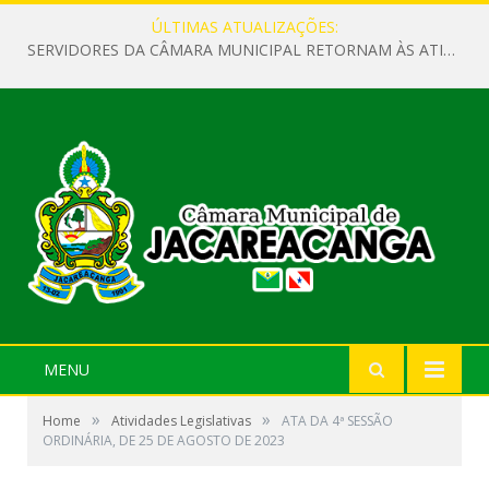
ÚLTIMAS ATUALIZAÇÕES:
SERVIDORES DA CÂMARA MUNICIPAL RETORNAM ÀS ATIVIDADES APÓS O RECESSO PARLAMENTAR
MENU
»
»
Home
Atividades Legislativas
ATA DA 4ª SESSÃO
ORDINÁRIA, DE 25 DE AGOSTO DE 2023