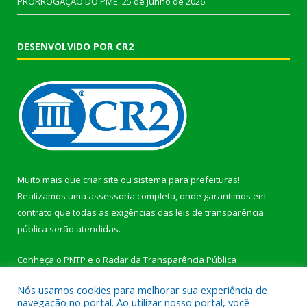
PRORROGAÇÃO DO PME.
25 de junho de 2026
DESENVOLVIDO POR CR2
Muito mais que
criar site
ou
sistema para prefeituras
!
Realizamos uma
assessoria
completa, onde garantimos em
contrato que todas as exigências das
leis de transparência
pública
serão atendidas.
Conheça o
PNTP
e o
Radar da Transparência Pública
Nós usamos cookies para melhorar sua experiência de
navegação no portal. Ao utilizar nosso portal, você