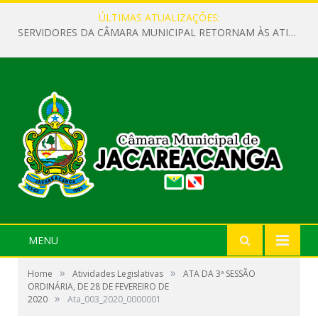
ÚLTIMAS ATUALIZAÇÕES:
SERVIDORES DA CÂMARA MUNICIPAL RETORNAM ÀS ATIVIDADES APÓS O RECESSO PARLAMENTAR
MENU
»
»
Home
Atividades Legislativas
ATA DA 3ª SESSÃO
ORDINÁRIA, DE 28 DE FEVEREIRO DE
»
2020
Ata_003_2020_0000001