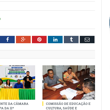
O
tter
Facebook
Google+
Pinterest
LinkedIn
Tumblr
Email
ENTE DA CÂMARA
COMISSÃO DE EDUCAÇÃO E
A DA 11ª
CULTURA, SAÚDE E