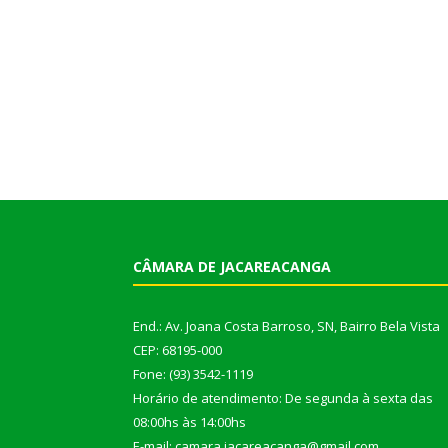
CÂMARA DE JACAREACANGA
End.: Av. Joana Costa Barroso, SN, Bairro Bela Vista
CEP: 68195-000
Fone: (93) 3542-1119
Horário de atendimento: De segunda à sexta das
08:00hs às 14:00hs
E-mail: camara.jacareacanga@gmail.com