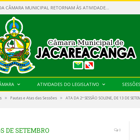
SERVIDORES DA CÂMARA MUNICIPAL RETORNAM ÀS ATIVIDADES APÓS O RECESSO PARLAMENTAR
CÂMARA
ATIVIDADES DO LEGISLATIVO
SESSÕE
»
»
s
Pautas e Atas das Sessões
ATA DA 2ª SESSÃO SOLENE, DE 13 DE SET
êS DE SETEMBRO
0