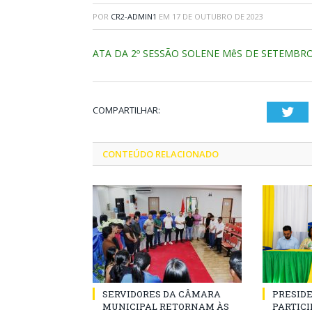
POR
CR2-ADMIN1
EM
17 DE OUTUBRO DE 2023
ATA DA 2º SESSÃO SOLENE MêS DE SETEMBR
COMPARTILHAR:
Twi
CONTEÚDO RELACIONADO
SERVIDORES DA CÂMARA
PRESID
MUNICIPAL RETORNAM ÀS
PARTICIP