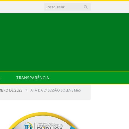
S
TRANSPARÊNCIA
»
EMBRO DE 2023
ATA DA 2º SESSÃO SOLENE MêS