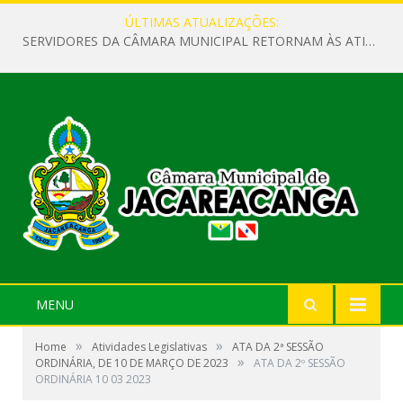
ÚLTIMAS ATUALIZAÇÕES:
SERVIDORES DA CÂMARA MUNICIPAL RETORNAM ÀS ATIVIDADES APÓS O RECESSO PARLAMENTAR
MENU
»
»
Home
Atividades Legislativas
ATA DA 2ª SESSÃO
»
ORDINÁRIA, DE 10 DE MARÇO DE 2023
ATA DA 2º SESSÃO
ORDINÁRIA 10 03 2023