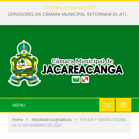
ÚLTIMAS ATUALIZAÇÕES:
SERVIDORES DA CÂMARA MUNICIPAL RETORNAM ÀS ATIVIDADES APÓS O RECESSO PARLAMENTAR
MENU
»
»
Home
Atividades Legislativas
ATA DA 1ª SESSÃO SOLENE,
DE 15 DE FEVEREIRO DE 2023