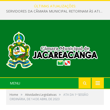
ÚLTIMAS ATUALIZAÇÕES:
SERVIDORES DA CÂMARA MUNICIPAL RETORNAM ÀS ATIVIDADES APÓS O RECESSO PARLAMENTAR
MENU
»
»
Home
Atividades Legislativas
ATA DA 1ª SESSÃO
ORDINÁRIA, DE 14 DE ABRIL DE 2023