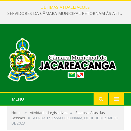
ÚLTIMAS ATUALIZAÇÕES:
SERVIDORES DA CÂMARA MUNICIPAL RETORNAM ÀS ATIVIDADES APÓS O RECESSO PARLAMENTAR
MENU
»
»
Home
Atividades Legislativas
Pautas e Atas das
»
Sessões
ATA DA 1ª SESSÃO ORDINÁRIA, DE 01 DE DEZEMBRO
DE 2023