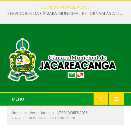
ÚLTIMAS ATUALIZAÇÕES:
SERVIDORES DA CÂMARA MUNICIPAL RETORNAM ÀS ATIVIDADES APÓS O RECESSO PARLAMENTAR
MENU
»
»
Home
Vereadores
VEREADORES 2025-
»
2028
BIOGRAFIA – ANTONIO MENDES