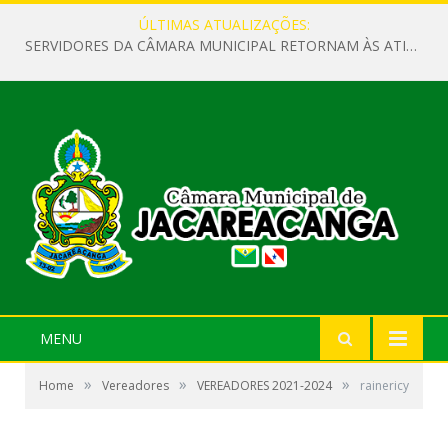
ÚLTIMAS ATUALIZAÇÕES:
SERVIDORES DA CÂMARA MUNICIPAL RETORNAM ÀS ATIVIDADES APÓS O RECESSO PARLAMENTAR
MENU
»
»
»
Home
Vereadores
VEREADORES 2021-2024
rainericy