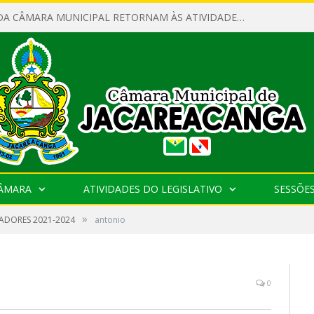
SERVIDORES DA CÂMARA MUNICIPAL RETORNAM ÀS ATIVIDADES APÓS O RECESSO PARLAMENTAR
CÂMARA
ATIVIDADES DO LEGISLATIVO
SESSÕE
»
ADORES 2021-2024
antonio
0