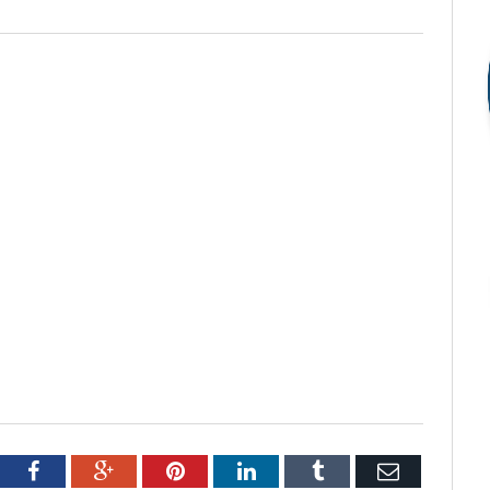
tter
Facebook
Google+
Pinterest
LinkedIn
Tumblr
Email