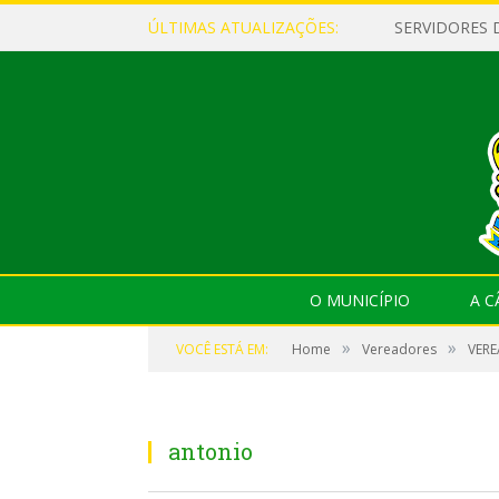
ÚLTIMAS ATUALIZAÇÕES:
O MUNICÍPIO
A 
»
»
VOCÊ ESTÁ EM:
Home
Vereadores
VERE
antonio