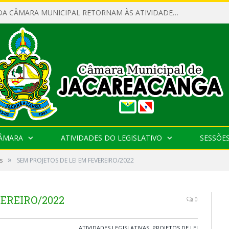
SERVIDORES DA CÂMARA MUNICIPAL RETORNAM ÀS ATIVIDADES APÓS O RECESSO PARLAMENTAR
CÂMARA
ATIVIDADES DO LEGISLATIVO
SESSÕE
»
s
SEM PROJETOS DE LEI EM FEVEREIRO/2022
VEREIRO/2022
0
ATIVIDADES LEGISLATIVAS
,
PROJETOS DE LEI