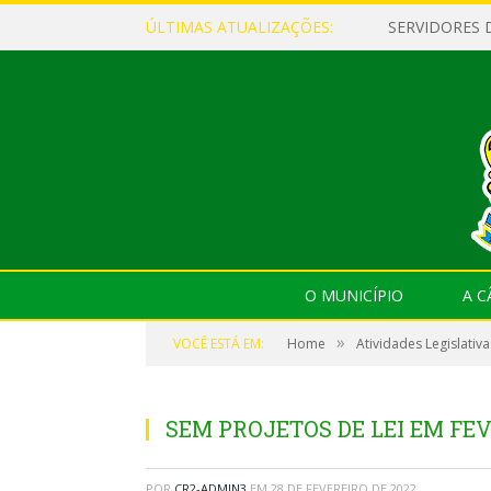
ÚLTIMAS ATUALIZAÇÕES:
O MUNICÍPIO
A 
»
VOCÊ ESTÁ EM:
Home
Atividades Legislativa
SEM PROJETOS DE LEI EM FE
POR
CR2-ADMIN3
EM
28 DE FEVEREIRO DE 2022