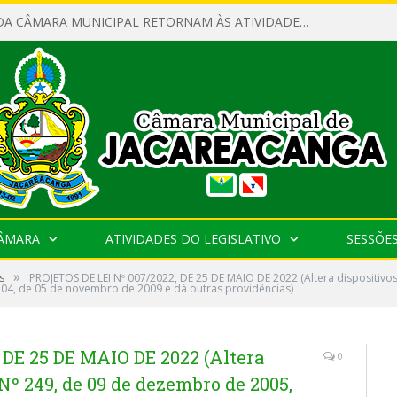
SERVIDORES DA CÂMARA MUNICIPAL RETORNAM ÀS ATIVIDADES APÓS O RECESSO PARLAMENTAR
CÂMARA
ATIVIDADES DO LEGISLATIVO
SESSÕE
»
s
PROJETOS DE LEI Nº 007/2022, DE 25 DE MAIO DE 2022 (Altera dispositivo
304, de 05 de novembro de 2009 e dá outras providências)
 DE 25 DE MAIO DE 2022 (Altera
0
Nº 249, de 09 de dezembro de 2005,