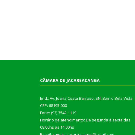
CÂMARA DE JACAREACANGA
End.: Av. Joana Costa Barroso, SN, Bairro Bela Vista
CEP: 68195-000
Fone: (93) 3542-1119
Horário de atendimento: De segunda à sexta das
08:00hs às 14:00hs
E-mail: camara.jacareacanga@gmail.com