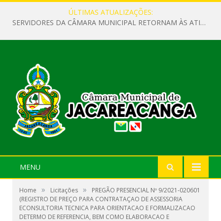
ÚLTIMAS ATUALIZAÇÕES:
SERVIDORES DA CÂMARA MUNICIPAL RETORNAM ÀS ATIVIDADES APÓS O RECESSO PARLAMENTAR
MENU
»
»
Home
Licitações
PREGÃO PRESENCIAL Nº 9/2021-020601
(REGISTRO DE PREÇO PARA CONTRATAÇAO DE ASSESSORIA
ECONSULTORIA TECNICA PARA ORIENTACAO E FORMALIZACAO
DETERMO DE REFERENCIA, BEM COMO ELABORACAO E