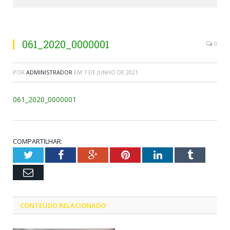
061_2020_0000001
0
POR
ADMINISTRADOR
EM
7 DE JUNHO DE 2021
061_2020_0000001
COMPARTILHAR:
Twitter
Facebook
Google+
Pinterest
LinkedIn
Tumblr
Email
CONTEÚDO RELACIONADO