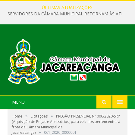
ÚLTIMAS ATUALIZAÇÕES:
SERVIDORES DA CÂMARA MUNICIPAL RETORNAM ÀS ATIVIDADES APÓS O RECESSO PARLAMENTAR
MENU
»
»
Home
Licitações
PREGÃO PRESENCIAL Nº 006/2020-SRP
(Aquisição de Peças e Acessórios, para veículos pertencentes à
frota da Câmara Municipal de
»
Jacareacanga)
061_2020_0000001