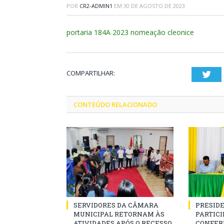
POR
CR2-ADMIN1
EM
30 DE AGOSTO DE 2023
portaria 184A 2023 nomeação cleonice
COMPARTILHAR:
Twi
CONTEÚDO RELACIONADO
SERVIDORES DA CÂMARA
PRESID
MUNICIPAL RETORNAM ÀS
PARTICIP
ATIVIDADES APÓS O RECESSO
CONFER