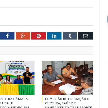
tter
Facebook
Google+
Pinterest
LinkedIn
Tumblr
Email
ENTE DA CÂMARA
COMISSÃO DE EDUCAÇÃO E
A DA 11ª
CULTURA, SAÚDE E
ÊNCIA MUNICIPAL
SANEAMENTO, TRANSPORTE