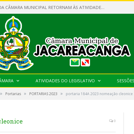
SERVIDORES DA CÂMARA MUNICIPAL RETORNAM ÀS ATIVIDADES APÓS O RECESSO PARLAMENTAR
CÂMARA
ATIVIDADES DO LEGISLATIVO
SESSÕE
»
»
»
Portarias
PORTARIAS 2023
portaria 184A 2023 nomeação cleonice
cleonice
0