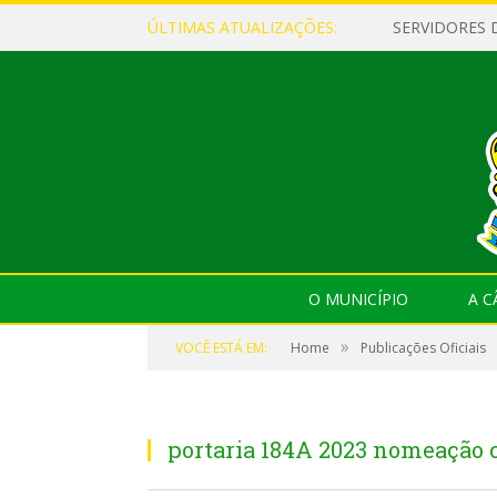
ÚLTIMAS ATUALIZAÇÕES:
O MUNICÍPIO
A 
»
VOCÊ ESTÁ EM:
Home
Publicações Oficiais
portaria 184A 2023 nomeação 