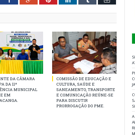
S
A
P
C
ENTE DA CÂMARA
COMISSÃO DE EDUCAÇÃO E
A DA 11ª
CULTURA, SAÚDE E
J
ÊNCIA MUNICIPAL
SANEAMENTO, TRANSPORTE
C
DE EM
E COMUNICAÇÃO REÚNE-SE
S
ACANGA.
PARA DISCUTIR
PRORROGAÇÃO DO PME.
S
A
A
R
M