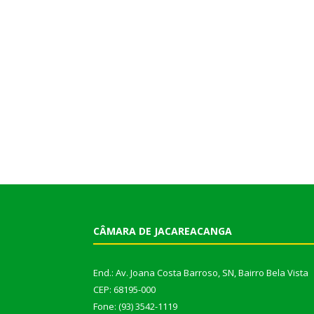
CÂMARA DE JACAREACANGA
End.: Av. Joana Costa Barroso, SN, Bairro Bela Vista
CEP: 68195-000
Fone: (93) 3542-1119