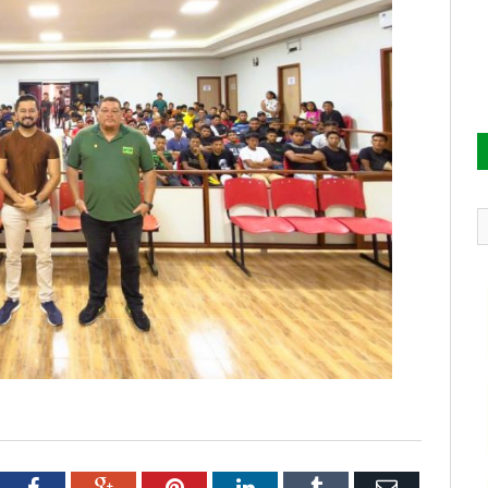
tter
Facebook
Google+
Pinterest
LinkedIn
Tumblr
Email