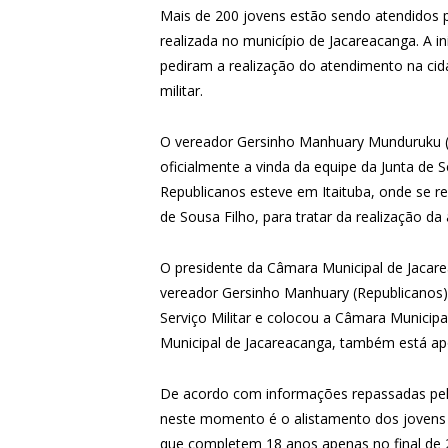
Mais de 200 jovens estão sendo atendidos p
realizada no município de Jacareacanga. A in
pediram a realização do atendimento na cida
militar.
O vereador Gersinho Manhuary Munduruku (Re
oficialmente a vinda da equipe da Junta de 
Republicanos esteve em Itaituba, onde se re
de Sousa Filho, para tratar da realização da
O presidente da Câmara Municipal de Jacar
vereador Gersinho Manhuary (Republicanos) 
Serviço Militar e colocou a Câmara Municipal 
Municipal de Jacareacanga, também está apoi
De acordo com informações repassadas pelo r
neste momento é o alistamento dos jovens
que completem 18 anos apenas no final de 2