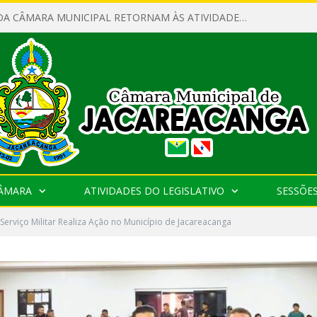
SERVIDORES DA CÂMARA MUNICIPAL RETORNAM ÀS ATIVIDADES APÓS O RECESSO PARLAMENTAR
CÂMARA
ATIVIDADES DO LEGISLATIVO
SESSÕE
 Serviço Militar Realiza Ação no Município de Jacareacanga