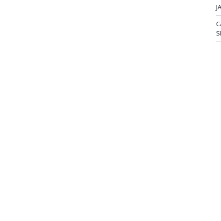
J
C
S