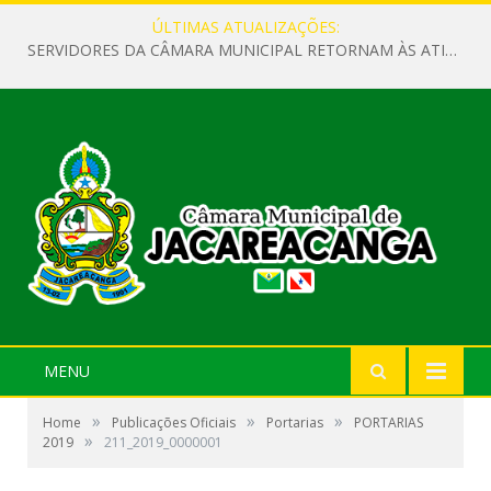
ÚLTIMAS ATUALIZAÇÕES:
SERVIDORES DA CÂMARA MUNICIPAL RETORNAM ÀS ATIVIDADES APÓS O RECESSO PARLAMENTAR
MENU
»
»
»
Home
Publicações Oficiais
Portarias
PORTARIAS
»
2019
211_2019_0000001