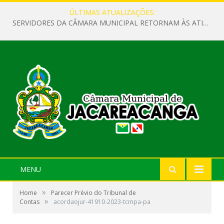
ÚLTIMAS ATUALIZAÇÕES:
SERVIDORES DA CÂMARA MUNICIPAL RETORNAM ÀS ATIVIDADES APÓS O RECESSO PARLAMENTAR
MENU
»
Home
Parecer Prévio do Tribunal de
»
Contas
acordaojur-41910-2023-tcmpa-pa