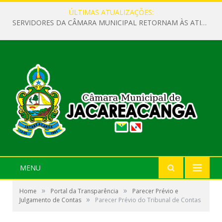
ÚLTIMAS ATUALIZAÇÕES:
SERVIDORES DA CÂMARA MUNICIPAL RETORNAM ÀS ATIVIDADES APÓS O RECESSO PARLAMENTAR
MENU
»
»
Home
Portal da Transparência
Parecer Prévio e
»
Julgamento de Contas
Parecer Prévio do Tribunal de Contas