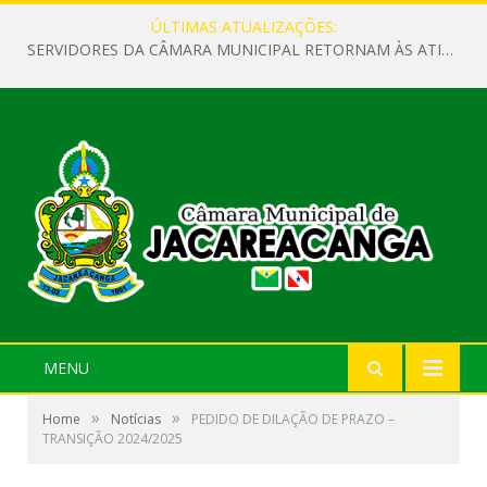
ÚLTIMAS ATUALIZAÇÕES:
SERVIDORES DA CÂMARA MUNICIPAL RETORNAM ÀS ATIVIDADES APÓS O RECESSO PARLAMENTAR
MENU
»
»
Home
Notícias
PEDIDO DE DILAÇÃO DE PRAZO –
TRANSIÇÃO 2024/2025