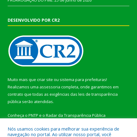
PRORROGAÇÃO DO PME.
25 de junho de 2026
DESENVOLVIDO POR CR2
Muito mais que
criar site
ou
sistema para prefeituras
!
Realizamos uma
assessoria
completa, onde garantimos em
contrato que todas as exigências das
leis de transparência
pública
serão atendidas.
Conheça o
PNTP
e o
Radar da Transparência Pública
Nós usamos cookies para melhorar sua experiência de
navegação no portal. Ao utilizar nosso portal, você