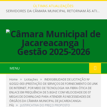
ÚLTIMAS ATUALIZAÇÕES:
SERVIDORES DA CÂMARA MUNICIPAL RETORNAM ÀS ATIVIDADES APÓS O RECESSO PARLAMENTAR
MENU
»
»
Home
Licitações
INEXIGIBILIDADE DE LICITAÇÃO Nº
6/2022-003 (PRESTAÇÃO DE SERVIÇOS DE FORNECIMENTO DE LINK
DE INTERNET, POR MEIO DE TECNOLOGIA VIA FIBRA ÓTICA DE
ENLACE EM FREQUÊNCIA DE 5.8GHZ COM VELOCIDADE DE 07
MEGAS DE DOWNLOAD PARA ATENDER ÀS NECESSIDADES DE
ÓRGÃOS DA CÂMARA MUNICIPAL DE JACAREACANGA-
»
PÁ)
JUSTIFICATIVA DO PREÇO PROPOSTO