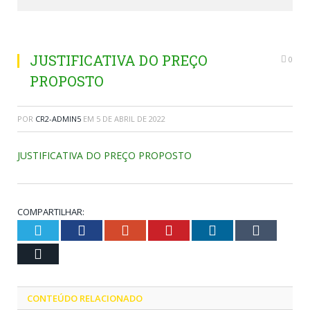
JUSTIFICATIVA DO PREÇO
0
PROPOSTO
POR
CR2-ADMIN5
EM
5 DE ABRIL DE 2022
JUSTIFICATIVA DO PREÇO PROPOSTO
COMPARTILHAR:
Twitter
Facebook
Google+
Pinterest
LinkedIn
Tumblr
Email
CONTEÚDO RELACIONADO