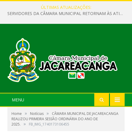
ÚLTIMAS ATUALIZAÇÕES:
SERVIDORES DA CÂMARA MUNICIPAL RETORNAM ÀS ATIVIDADES APÓS O RECESSO PARLAMENTAR
MENU
»
»
Home
Notícias
CÂMARA MUNICIPAL DE JACAREACANGA
REALIZOU PRIMEIRA SESSÃO ORDINÁRIA DO ANO DE
»
2025.
FB_IMG_1740173106455