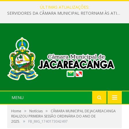
ÚLTIMAS ATUALIZAÇÕES:
SERVIDORES DA CÂMARA MUNICIPAL RETORNAM ÀS ATIVIDADES APÓS O RECESSO PARLAMENTAR
MENU
»
»
Home
Notícias
CÂMARA MUNICIPAL DE JACAREACANGA
REALIZOU PRIMEIRA SESSÃO ORDINÁRIA DO ANO DE
»
2025.
FB_IMG_1740173042497