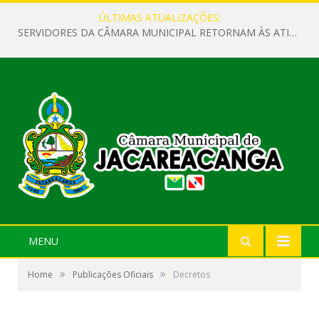
ÚLTIMAS ATUALIZAÇÕES:
SERVIDORES DA CÂMARA MUNICIPAL RETORNAM ÀS ATIVIDADES APÓS O RECESSO PARLAMENTAR
MENU
»
»
Home
Publicações Oficiais
Decretos