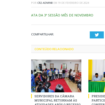
POR
CR2-ADMIN8
EM
19 DE FEVEREIRO DE 2024
ATA DA 3ª SESSÃO MÊS DE NOVEMBRO
COMPARTILHAR:
Twi
CONTEÚDO RELACIONADO
SERVIDORES DA CÂMARA
PRESID
MUNICIPAL RETORNAM ÀS
PARTICIP
ATIVIDADES APÓS O RECESSO
CONFER