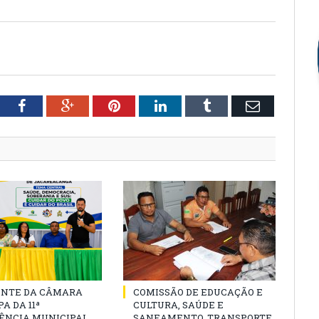
tter
Facebook
Google+
Pinterest
LinkedIn
Tumblr
Email
ENTE DA CÂMARA
COMISSÃO DE EDUCAÇÃO E
A DA 11ª
CULTURA, SAÚDE E
ÊNCIA MUNICIPAL
SANEAMENTO, TRANSPORTE