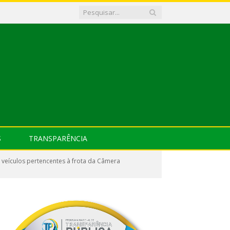
S
TRANSPARÊNCIA
 veículos pertencentes à frota da Câmera