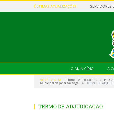
ÚLTIMAS ATUALIZAÇÕES:
O MUNICÍPIO
A 
»
»
VOCÊ ESTÁ EM:
Home
Licitações
PREGÃO
»
Municipal de Jacareacanga)
TERMO DE ADJUDI
TERMO DE ADJUDICACAO