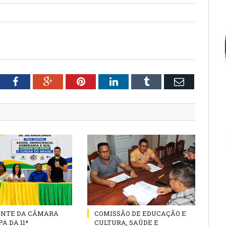
tter
Facebook
Google+
Pinterest
LinkedIn
Tumblr
Email
ENTE DA CÂMARA
COMISSÃO DE EDUCAÇÃO E
A DA 11ª
CULTURA, SAÚDE E