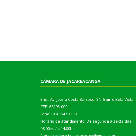
CÂMARA DE JACAREACANGA
End.: Av. Joana Costa Barroso, SN, Bairro Bela Vista
CEP: 68195-000
Fone: (93) 3542-1119
Horário de atendimento: De segunda à sexta das
08:00hs às 14:00hs
E-mail: camara.jacareacanga@gmail.com