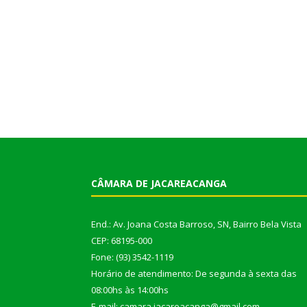
CÂMARA DE JACAREACANGA
End.: Av. Joana Costa Barroso, SN, Bairro Bela Vista
CEP: 68195-000
Fone: (93) 3542-1119
Horário de atendimento: De segunda à sexta das
08:00hs às 14:00hs
E-mail: camara.jacareacanga@gmail.com