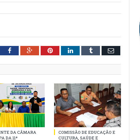
tter
Facebook
Google+
Pinterest
LinkedIn
Tumblr
Email
ENTE DA CÂMARA
COMISSÃO DE EDUCAÇÃO E
A DA 11ª
CULTURA, SAÚDE E