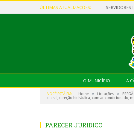
ÚLTIMAS ATUALIZAÇÕES:
O MUNICÍPIO
A 
»
»
VOCÊ ESTÁ EM:
Home
Licitações
PREGÃO
diesel, direção hidráulica, com ar condicionado, m
PARECER JURIDICO