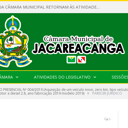
SERVIDORES DA CÂMARA MUNICIPAL RETORNAM ÀS ATIVIDADES APÓS O RECESSO PARLAMENTAR
CÂMARA
ATIVIDADES DO LEGISLATIVO
SESSÕE
 PRESENCIAL Nº 004/2019 (Aquisição de um veículo novo, zero km, tipo veícul
»
otor a diesel 2.8, ano fabricação 2019 modelo 2019)
PARECER JURIDICO
0