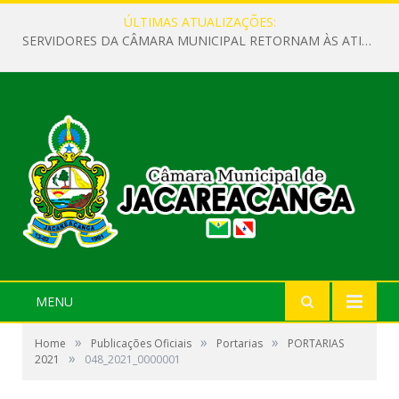
ÚLTIMAS ATUALIZAÇÕES:
SERVIDORES DA CÂMARA MUNICIPAL RETORNAM ÀS ATIVIDADES APÓS O RECESSO PARLAMENTAR
MENU
»
»
»
Home
Publicações Oficiais
Portarias
PORTARIAS
»
2021
048_2021_0000001