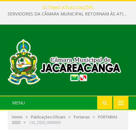
ÚLTIMAS ATUALIZAÇÕES:
SERVIDORES DA CÂMARA MUNICIPAL RETORNAM ÀS ATIVIDADES APÓS O RECESSO PARLAMENTAR
MENU
»
»
»
Home
Publicações Oficiais
Portarias
PORTARIAS
»
2020
132_2020_0000001