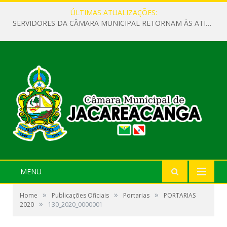
ÚLTIMAS ATUALIZAÇÕES:
SERVIDORES DA CÂMARA MUNICIPAL RETORNAM ÀS ATIVIDADES APÓS O RECESSO PARLAMENTAR
MENU
»
»
»
Home
Publicações Oficiais
Portarias
PORTARIAS
»
2020
130_2020_0000001