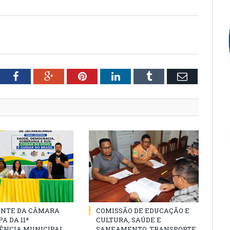
tter
Facebook
Google+
Pinterest
LinkedIn
Tumblr
Email
ENTE DA CÂMARA
COMISSÃO DE EDUCAÇÃO E
A DA 11ª
CULTURA, SAÚDE E
ÊNCIA MUNICIPAL
SANEAMENTO, TRANSPORTE