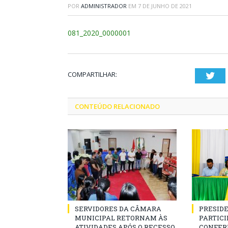
POR
ADMINISTRADOR
EM
7 DE JUNHO DE 2021
081_2020_0000001
COMPARTILHAR:
Twi
CONTEÚDO RELACIONADO
SERVIDORES DA CÂMARA
PRESID
MUNICIPAL RETORNAM ÀS
PARTICIP
ATIVIDADES APÓS O RECESSO
CONFER