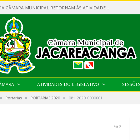
SERVIDORES DA CÂMARA MUNICIPAL RETORNAM ÀS ATIVIDADES APÓS O RECESSO PARLAMENTAR
CÂMARA
ATIVIDADES DO LEGISLATIVO
SESSÕE
»
»
»
Portarias
PORTARIAS 2020
081_2020_0000001
0