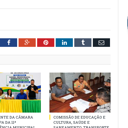
tter
Facebook
Google+
Pinterest
LinkedIn
Tumblr
Email
ENTE DA CÂMARA
COMISSÃO DE EDUCAÇÃO E
A DA 11ª
CULTURA, SAÚDE E
ÊNCIA MUNICIPAL
SANEAMENTO, TRANSPORTE