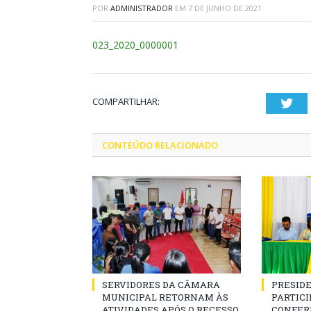
POR
ADMINISTRADOR
EM
7 DE JUNHO DE 2021
023_2020_0000001
COMPARTILHAR:
Twi
CONTEÚDO RELACIONADO
SERVIDORES DA CÂMARA
PRESID
MUNICIPAL RETORNAM ÀS
PARTICIP
ATIVIDADES APÓS O RECESSO
CONFER