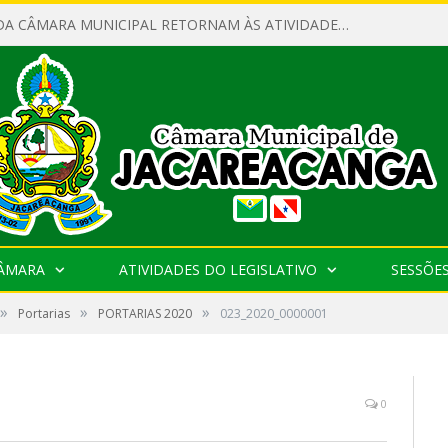
SERVIDORES DA CÂMARA MUNICIPAL RETORNAM ÀS ATIVIDADES APÓS O RECESSO PARLAMENTAR
CÂMARA
ATIVIDADES DO LEGISLATIVO
SESSÕE
»
»
»
Portarias
PORTARIAS 2020
023_2020_0000001
0