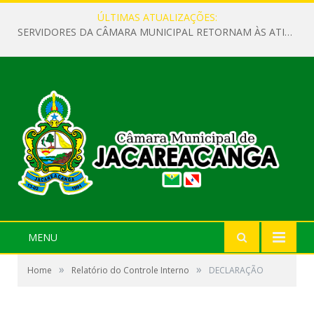
ÚLTIMAS ATUALIZAÇÕES:
SERVIDORES DA CÂMARA MUNICIPAL RETORNAM ÀS ATIVIDADES APÓS O RECESSO PARLAMENTAR
MENU
»
»
Home
Relatório do Controle Interno
DECLARAÇÃO