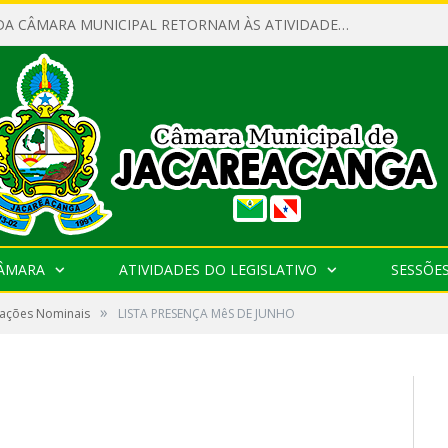
SERVIDORES DA CÂMARA MUNICIPAL RETORNAM ÀS ATIVIDADES APÓS O RECESSO PARLAMENTAR
CÂMARA
ATIVIDADES DO LEGISLATIVO
SESSÕE
»
tações Nominais
LISTA PRESENÇA MêS DE JUNHO