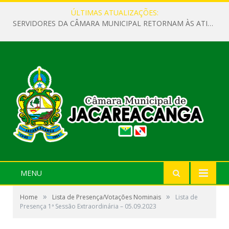
ÚLTIMAS ATUALIZAÇÕES:
SERVIDORES DA CÂMARA MUNICIPAL RETORNAM ÀS ATIVIDADES APÓS O RECESSO PARLAMENTAR
MENU
»
»
Home
Lista de Presença/Votações Nominais
Lista de
Presença 1ª Sessão Extraordinária – 05.09.2023