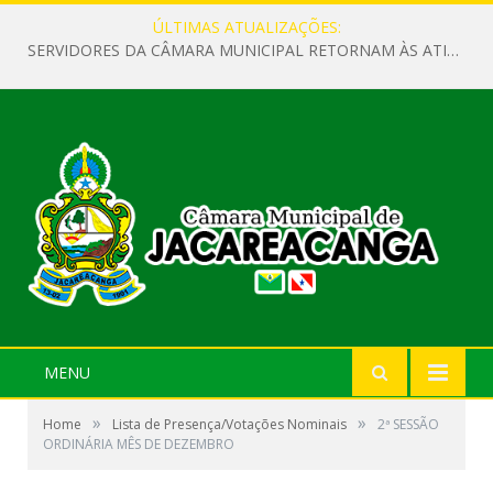
ÚLTIMAS ATUALIZAÇÕES:
SERVIDORES DA CÂMARA MUNICIPAL RETORNAM ÀS ATIVIDADES APÓS O RECESSO PARLAMENTAR
MENU
»
»
Home
Lista de Presença/Votações Nominais
2ª SESSÃO
ORDINÁRIA MÊS DE DEZEMBRO