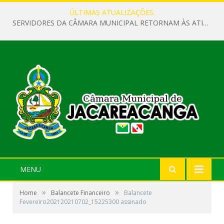
ÚLTIMAS ATUALIZAÇÕES:
SERVIDORES DA CÂMARA MUNICIPAL RETORNAM ÀS ATIVIDADES APÓS O RECESSO PARLAMENTAR
MENU
»
»
Home
Balancete Financeiro
Balancete
Fevereiro202120210702_15225300 assinado