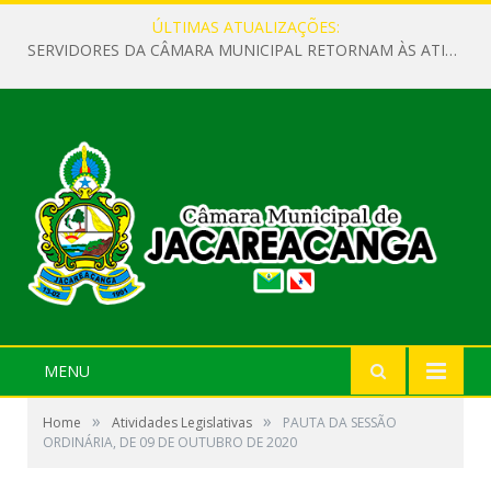
ÚLTIMAS ATUALIZAÇÕES:
SERVIDORES DA CÂMARA MUNICIPAL RETORNAM ÀS ATIVIDADES APÓS O RECESSO PARLAMENTAR
MENU
»
»
Home
Atividades Legislativas
PAUTA DA SESSÃO
ORDINÁRIA, DE 09 DE OUTUBRO DE 2020