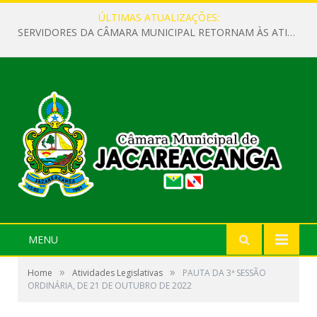
ÚLTIMAS ATUALIZAÇÕES:
SERVIDORES DA CÂMARA MUNICIPAL RETORNAM ÀS ATIVIDADES APÓS O RECESSO PARLAMENTAR
MENU
»
»
Home
Atividades Legislativas
PAUTA DA 3ª SESSÃO
ORDINÁRIA, DE 21 DE OUTUBRO DE 2022