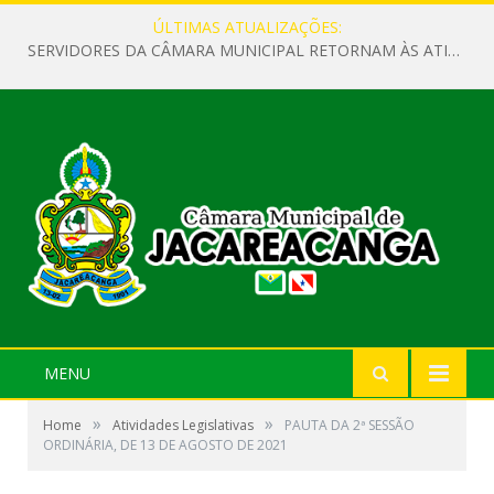
ÚLTIMAS ATUALIZAÇÕES:
SERVIDORES DA CÂMARA MUNICIPAL RETORNAM ÀS ATIVIDADES APÓS O RECESSO PARLAMENTAR
MENU
»
»
Home
Atividades Legislativas
PAUTA DA 2ª SESSÃO
ORDINÁRIA, DE 13 DE AGOSTO DE 2021