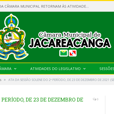
SERVIDORES DA CÂMARA MUNICIPAL RETORNAM ÀS ATIVIDADES APÓS O RECESSO PARLAMENTAR
CÂMARA
ATIVIDADES DO LEGISLATIVO
SESSÕE
»
s
ATA DA SESSÃO SOLENE DO 2º PERÍODO, DE 23 DE DEZEMBRO DE 2021 (S
 PERÍODO, DE 23 DE DEZEMBRO DE
0