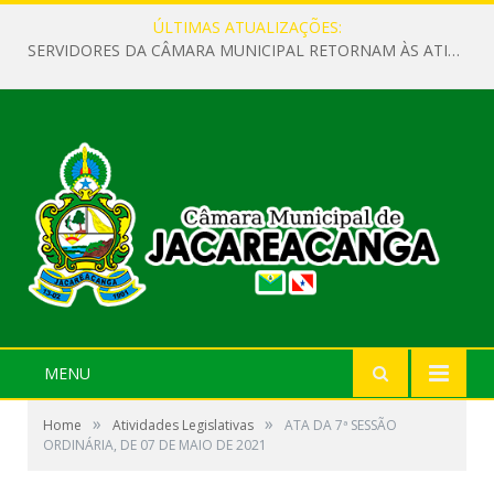
ÚLTIMAS ATUALIZAÇÕES:
SERVIDORES DA CÂMARA MUNICIPAL RETORNAM ÀS ATIVIDADES APÓS O RECESSO PARLAMENTAR
MENU
»
»
Home
Atividades Legislativas
ATA DA 7ª SESSÃO
ORDINÁRIA, DE 07 DE MAIO DE 2021